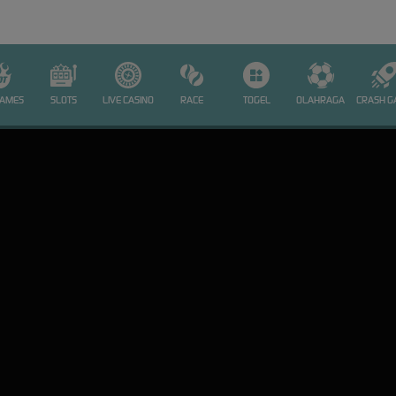
GAMES
SLOTS
LIVE CASINO
RACE
TOGEL
OLAHRAGA
CRASH 