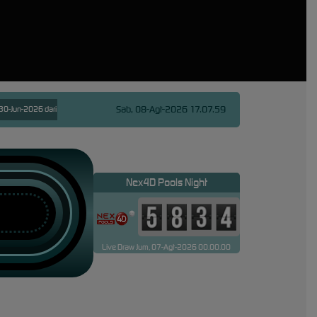
Sab, 08-Agt-2026 17.07.59
-2026 dari 15.00.00 sampai 30-Sep-2026 15.00.00. Selama waktu ini, PP Virtual Sports permain
Nex4D Pools Night
Live Draw Jum, 07-Agt-2026 00.00.00