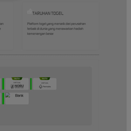
TARUHAN TOGEL
aan
Platform togel yang menarik dari perusahan
e
terbaik di dunia yang menawarkan hadiah
kemenangan besar