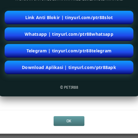
Link Anti Blokir | tinyurl.com/ptr88slot
Kategori
Dukungan
Hot Games
petir88
Whatsapp | tinyurl.com/ptr88whatsapp
Slots
+6282
Live Casino
Telegram | tinyurl.com/ptr88telegram
Race
Download Aplikasi | tinyurl.com/ptr88apk
Togel
Olahraga
Crash Game
© PETIR88
Arcade
Poker
E-Sports
OK
Sabung Ayam