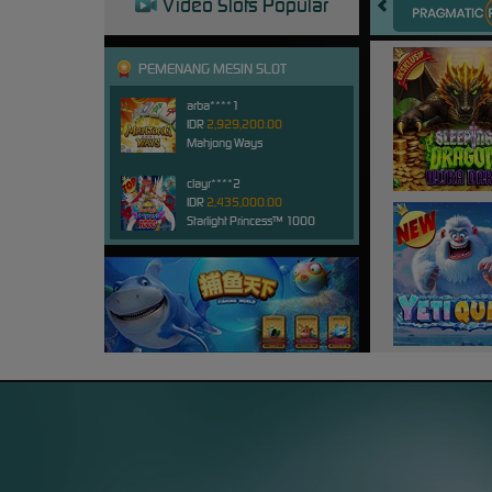
Video Slots Popular
PEMENANG MESIN SLOT
arba****1
IDR
2,929,200.00
Mahjong Ways
clayr****2
IDR
2,435,000.00
Starlight Princess™ 1000
jamesbo****7
IDR
883,400.00
Wild West Gold
arba****1
IDR
876,000.00
Mahjong Ways
v****d
IDR
818,400.00
Mahjong Ways 2