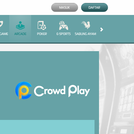
MASUK
DAFTAR
 GAME
ARCADE
POKER
E-SPORTS
SABUNG AYAM
PROMOSI