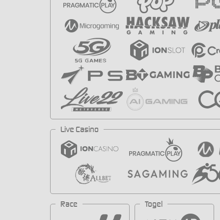
Live Casino
Race
Togel