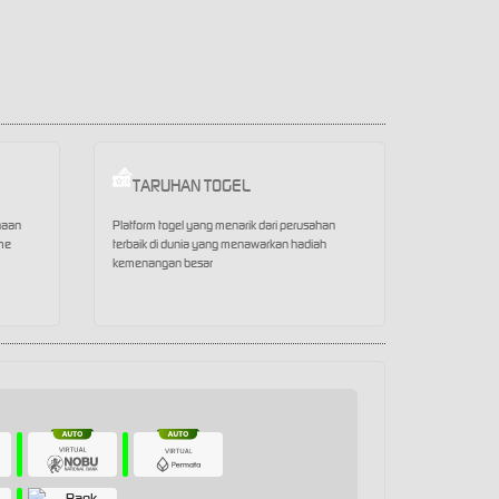
TARUHAN TOGEL
haan
Platform togel yang menarik dari perusahan
ame
terbaik di dunia yang menawarkan hadiah
kemenangan besar