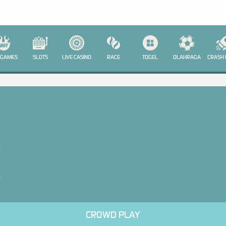
 GAMES
SLOTS
LIVE CASINO
RACE
TOGEL
OLAHRAGA
CRASH
CROWD PLAY