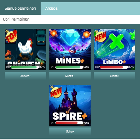
Semua permainan
Arcade
RTP
92%
RTP
90%
RTP
82%
Chicken+
Mines+
Limbo+
RTP
79%
Spire+