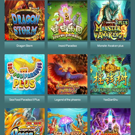
Dragon Storm
Insect Paradise
Monster Awaken plus
Sea Food Paradise II Plus
Legend of the phoenix
YaoQianShu