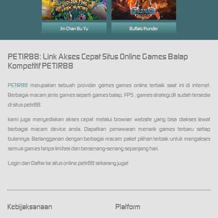
Jin Chan Bu Yu
Buffalo thunder
PETIR88: Link Akses Cepat Situs Online Games Balap
Kompetitif PETIR88
PETIR88
merupakan sebuah provider games games online terbaik saat ini di internet.
Berbagai macam jenis games seperti games balap, FPS , games strategi,dll sudah tersedia
di situs petir88.
kami juga menyediakan akses cepat melalui browser website yang bisa diakses lewat
berbagai macam device anda. Dapatkan penawaran menarik games terbaru setiap
bulannya. Berlangganan dengan berbagai macam paket pilihan terbaik untuk mengakses
semua games tanpa limitasi dan bersenang-senang sepanjang hari.
Login dan Daftar ke situs online petir88 sekarang juga!
Kebijaksanaan
Platform