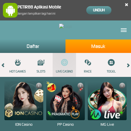
×
PETIR88 Aplikasi Mobile
UNDUH
Jangan tampilkan lagi hari ini
Daftar
Masuk
HOT GAMES
SLOTS
LIVE CASINO
RACE
TOGEL
OL
i
i
i
ION Casino
PP Casino
MG Live