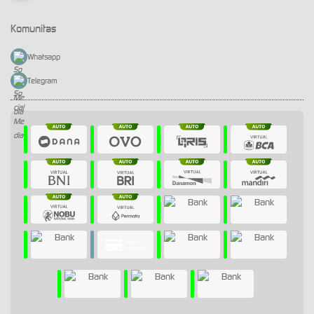
Komunitas
Whatsapp
Telegram