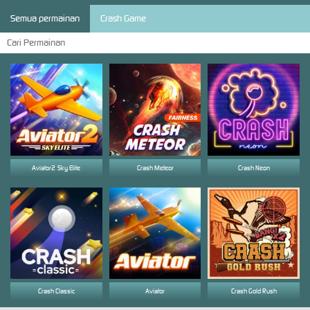
Semua permainan
Crash Game
Aviator2-Sky Elite
Crash Meteor
Crash Neon
Crash Classic
Aviator
Crash Gold Rush