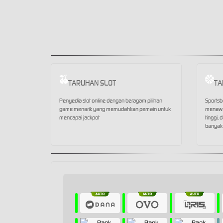
TARUHAN SLOT
TA
Penyedia slot online dengan beragam pilihan
Sportsb
game menarik yang memudahkan pemain untuk
menawar
mencapai jackpot
tinggi,
banyak 