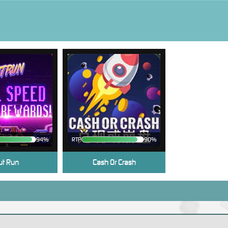
94%
RTP
90%
ut Run
Cash Or Crash