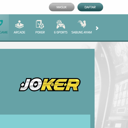
MASUK
DAFTAR
 GAME
ARCADE
POKER
E-SPORTS
SABUNG AYAM
PROMOSI