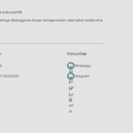
di situs petir88.
lannya. Berlangganan dengan berbagai macam paket pilihan terbaik untuk
n
Komunitas
88
Whatsapp
211639597
Telegram