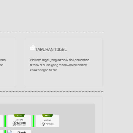
TARUHAN TOGEL
haan
Platform togel yang menarik dari perusahan
ame
terbaik di dunia yang menawarkan hadiah
kemenangan besar