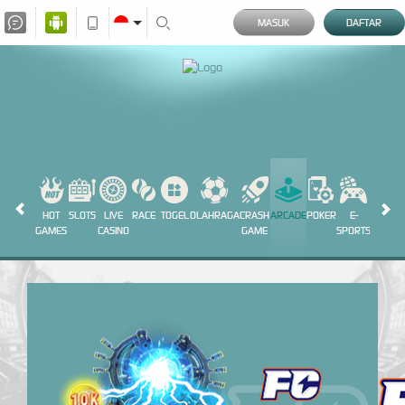
MASUK
DAFTAR
HOT
SLOTS
LIVE
RACE
TOGEL
OLAHRAGA
CRASH
ARCADE
POKER
E-
SABUN
GAMES
CASINO
GAME
SPORTS
AYAM