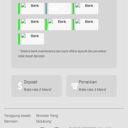
* Selama bank maintenance dan bank offline deposit dan penarikan
tidak dapat diproses
Deposit
Penarikan
Rata-rata 2 Menit
Rata-rata 3 Menit
Tanggung Jawab
Browser Yang
Bermain
Didukung