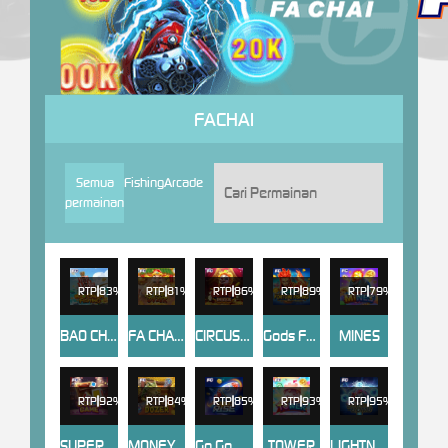
FACHAI
Semua
Fishing
Arcade
permainan
RTP
83%
RTP
81%
RTP
86%
RTP
89%
RTP
79%
BAO CHUAN FISHING
FA CHAI DOZER
CIRCUS DOZER
Gods Fortune Fishing
MINES
RTP
92%
RTP
84%
RTP
85%
RTP
93%
RTP
95%
SUPER COLOR GAME
MONEY TREE DOZER
Go Go Rise
TOWER
LIGHTNING BOMB