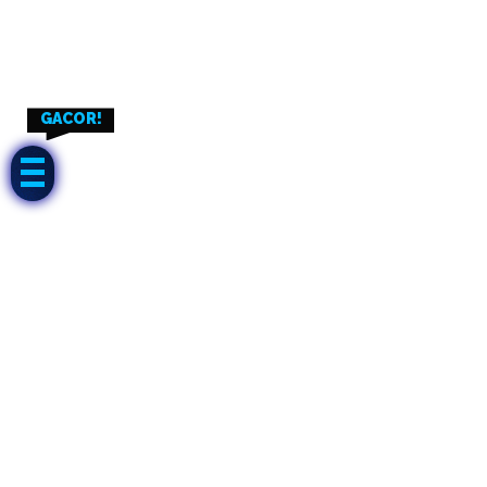
GACOR!