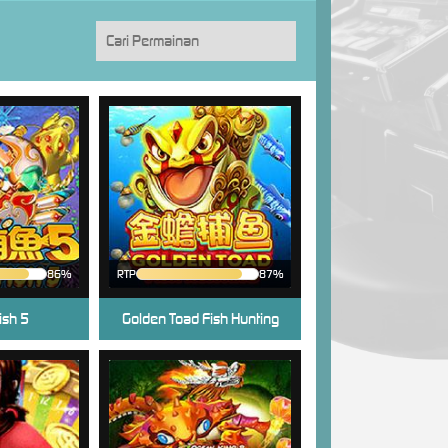
86%
RTP
87%
ish 5
Golden Toad Fish Hunting