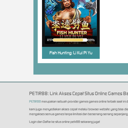
RTP
88%
Fish Hunting: Li Kui Pi Yu
PETIR88: Link Akses Cepat Situs Online Games B
PETIR88
merupakan sebuah provider games games online terbaik saat ini di i
kami juga menyediakan akses cepat melalui browser website yang bisa d
mengakses semua games tanpa limitasi dan bersenang-senang sepanjang h
Login dan Daftar ke situs online petir88 sekarang juga!