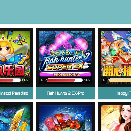
80%
RTP
79%
RTP
 Insect Paradise
Fish Hunter 2 EX-Pro
Happy F