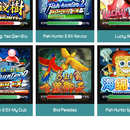
83%
RTP
91%
RTP
g: Yao Qian Shu
Fish Hunter 2 EX-Novice
Lucky W
92%
RTP
79%
RTP
r 2 EX-My Club
Bird Paradise
Fish Hunter 