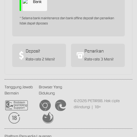
* Selama bank maintenance dan bank offline deposit dan penarikan
tidak dapat diproses
Deposit
Penarikan
Rata-rata 2 Menit
Rata-rata 3 Menit
Tanggung Jawab
Browser Yang
Bermain
Didukung
©2026 PETIR88. Hak cipta
dilindungi | 18+
Platform Penyedia Layanan