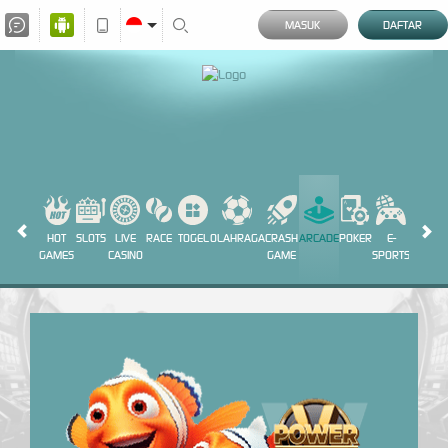
MASUK
DAFTAR
HOT
SLOTS
LIVE
RACE
TOGEL
OLAHRAGA
CRASH
ARCADE
POKER
E-
SABUN
GAMES
CASINO
GAME
SPORTS
AYAM