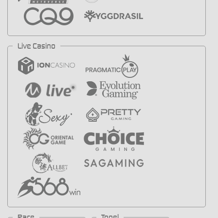
Live Casino
Race
Togel