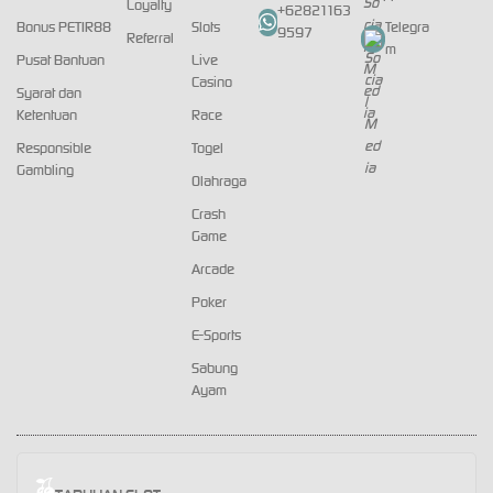
Loyalty
+62821163
Bonus PETIR88
Slots
Telegra
9597
Referral
m
Pusat Bantuan
Live
Casino
Syarat dan
Ketentuan
Race
Responsible
Togel
Gambling
Olahraga
Crash
Game
Arcade
Poker
E-Sports
Sabung
Ayam