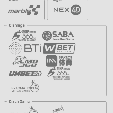
Olahraga
Crash Game