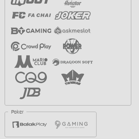
Poker