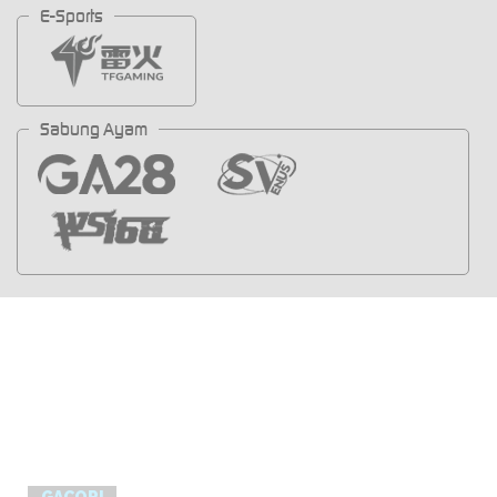
E-Sports
Sabung Ayam
GACOR!