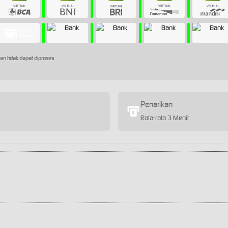
an tidak dapat diproses
Penarikan
Rata-rata 3 Menit