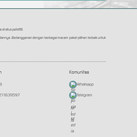
di situs petir88.
lannya. Berlangganan dengan berbagai macam paket pilihan terbaik untuk
n
Komunitas
88
Whatsapp
211639597
Telegram