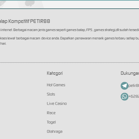
alap Kompetitif PETIR88
nternet. Berbagai macam jenis games seperti games balap, FPS , games strategi,dll sudah tersedia 
iakses lewat berbagai macam device anda. Dapatkan penawaran menarik games terbaru setiap bu
ari.
Kategori
Dukunga
Hot Games
petir
Slots
+628
Live Casino
Race
Togel
Olahraga