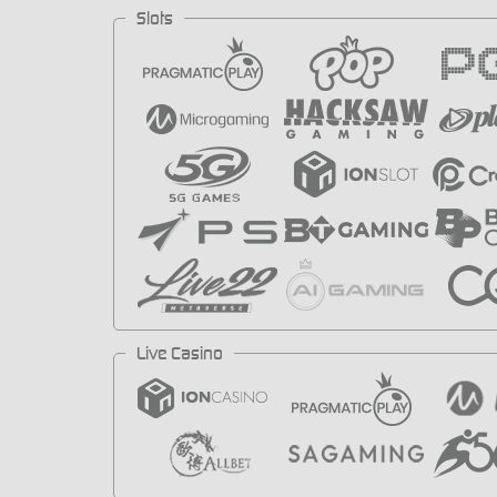
Slots
Live Casino