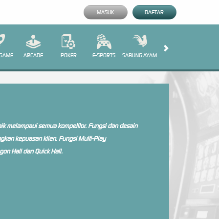
MASUK
DAFTAR
 GAME
ARCADE
POKER
E-SPORTS
SABUNG AYAM
PROMOSI
aik melampaui semua kompetitor. Fungsi dan desain
gkan kepuasan klien. Fungsi Multi-Play
on Hall dan Quick Hall.