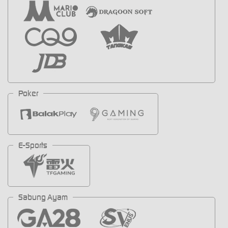
Poker
E-Sports
Sabung Ayam