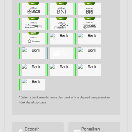
* Selama bank maintenance dan bank offline deposit dan penarikan
tidak dapat diproses
Deposit
Penarikan