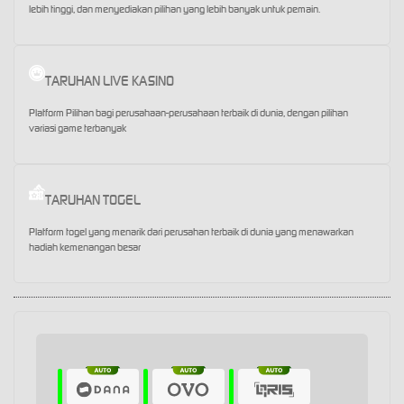
lebih tinggi, dan menyediakan pilihan yang lebih banyak untuk pemain.
TARUHAN LIVE KASINO
Platform Pilihan bagi perusahaan-perusahaan terbaik di dunia, dengan pilihan
variasi game terbanyak
TARUHAN TOGEL
Platform togel yang menarik dari perusahan terbaik di dunia yang menawarkan
hadiah kemenangan besar