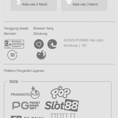
Rata-rata 2 Menit
Rata-rata 3 Menit
Tanggung Jawab
Browser Yang
Bermain
Didukung
©2026 PETIR88. Hak cipta
dilindungi | 18+
Platform Penyedia Layanan
Slots