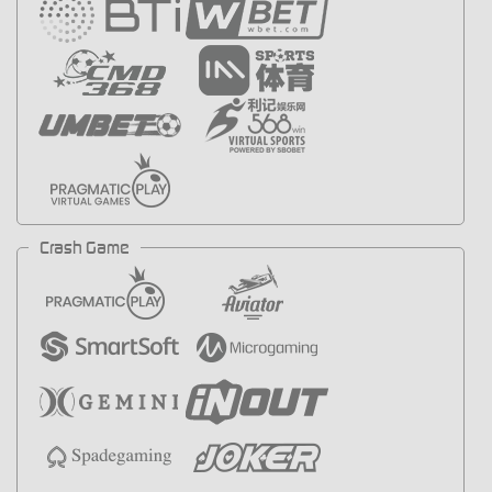
Crash Game