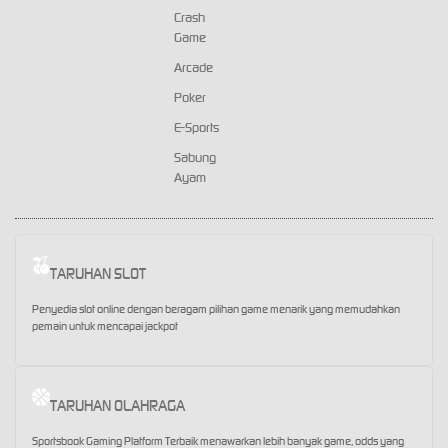
Crash
Game
Arcade
Poker
E-Sports
Sabung
Ayam
TARUHAN SLOT
Penyedia slot online dengan beragam pilihan game menarik yang memudahkan
pemain untuk mencapai jackpot
TARUHAN OLAHRAGA
Sportsbook Gaming Platform Terbaik menawarkan lebih banyak game, odds yang