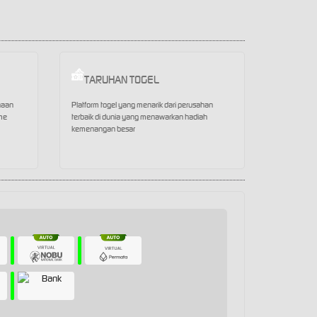
TARUHAN TOGEL
haan
Platform togel yang menarik dari perusahan
ame
terbaik di dunia yang menawarkan hadiah
kemenangan besar