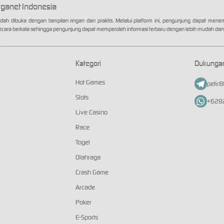
rganet Indonesia
 dibuka dengan tampilan ringan dan praktis. Melalui platform ini, pengunjung dapat menem
ui secara berkala sehingga pengunjung dapat memperoleh informasi terbaru dengan lebih mudah da
Kategori
Dukunga
Hot Games
petir
Slots
+628
Live Casino
Race
Togel
Olahraga
Crash Game
Arcade
Poker
E-Sports