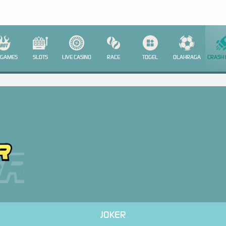
 GAMES
SLOTS
LIVE CASINO
RACE
TOGEL
OLAHRAGA
CRASH
JOKER