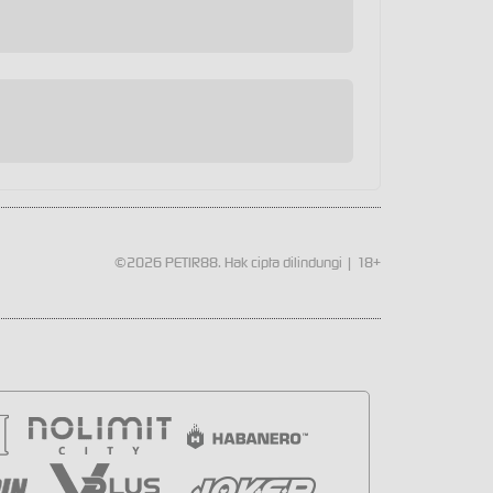
©2026 PETIR88. Hak cipta dilindungi | 18+