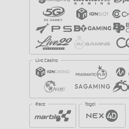
Live Casino
Race
Togel