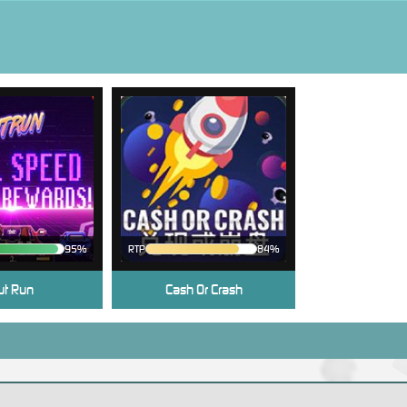
95%
RTP
84%
ut Run
Cash Or Crash