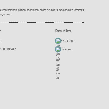
ukan berbagai pilihan permainan online sekaligus memperoleh informasi
n nyaman.
n
Komunitas
88
Whatsapp
211639597
Telegram