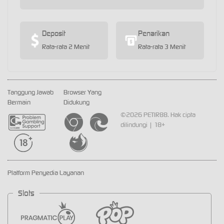
Deposit
Penarikan
Rata-rata 2 Menit
Rata-rata 3 Menit
Tanggung Jawab
Browser Yang
Bermain
Didukung
©2026 PETIR88. Hak cipta
dilindungi | 18+
Platform Penyedia Layanan
Slots