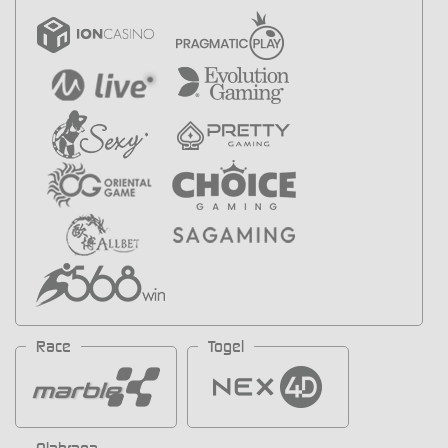
Race
Togel