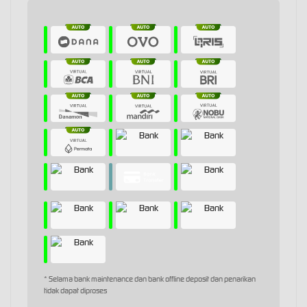
* Selama bank maintenance dan bank offline deposit dan penarikan
tidak dapat diproses