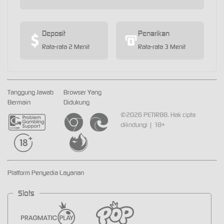
Deposit
Penarikan
Rata-rata 2 Menit
Rata-rata 3 Menit
Tanggung Jawab
Browser Yang
Bermain
Didukung
©2026 PETIR88. Hak cipta
dilindungi | 18+
Platform Penyedia Layanan
Slots