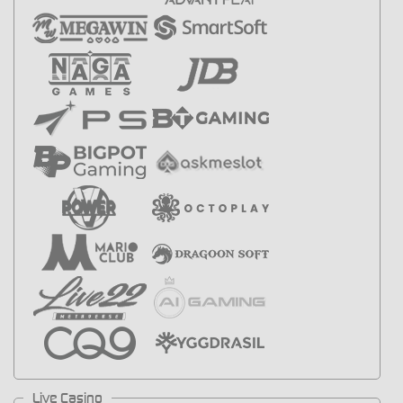
Live Casino