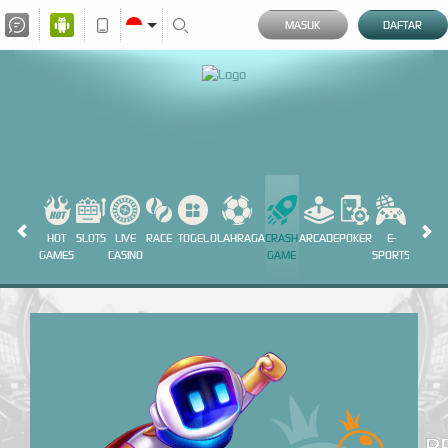
MASUK
DAFTAR
HOT
SLOTS
LIVE
RACE
TOGEL
OLAHRAGA
CRASH
ARCADE
POKER
E-
SABUN
GAMES
CASINO
GAME
SPORTS
AYAM