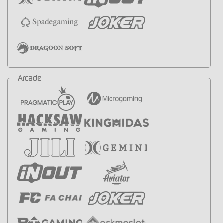
Arcade