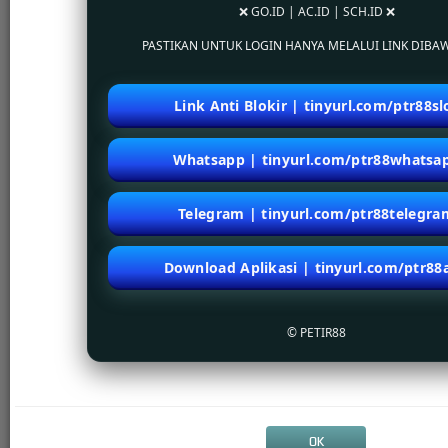
❌ GO.ID | AC.ID | SCH.ID ❌
PASTIKAN UNTUK LOGIN HANYA MELALUI LINK DIBAW
Link Anti Blokir | tinyurl.com/ptr88sl
Live Casino
Whatsapp | tinyurl.com/ptr88whatsa
Telegram | tinyurl.com/ptr88telegra
Download Aplikasi | tinyurl.com/ptr88
© PETIR88
OK