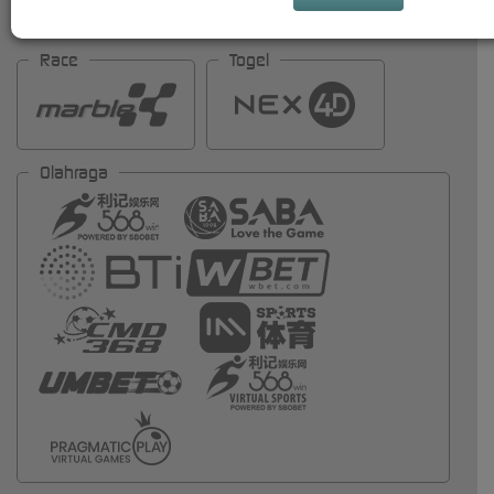
Race
Togel
Olahraga