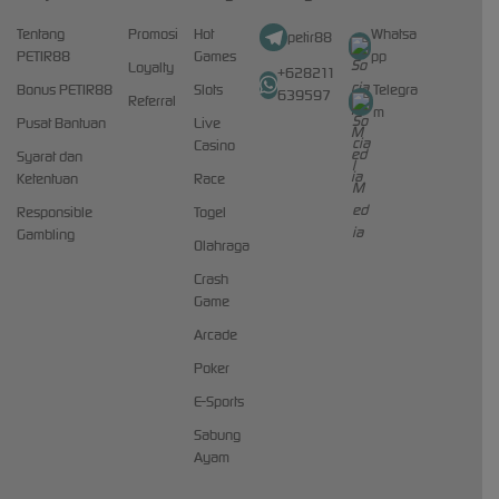
Tentang
Promosi
Hot
Whatsa
petir88
PETIR88
Games
pp
Loyalty
+628211
Bonus PETIR88
Slots
Telegra
639597
Referral
m
Pusat Bantuan
Live
Casino
Syarat dan
Ketentuan
Race
Responsible
Togel
Gambling
Olahraga
Crash
Game
Arcade
Poker
E-Sports
Sabung
Ayam