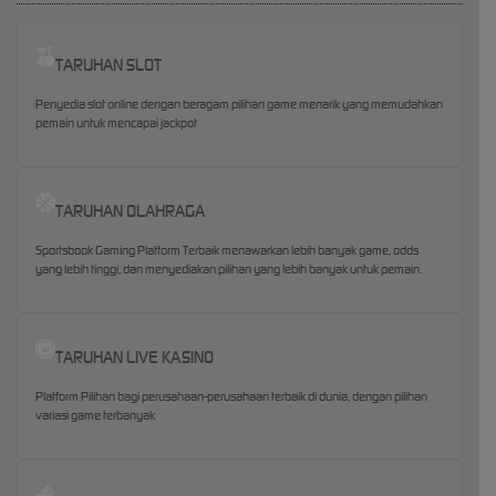
TARUHAN SLOT
Penyedia slot online dengan beragam pilihan game menarik yang memudahkan
pemain untuk mencapai jackpot
TARUHAN OLAHRAGA
Sportsbook Gaming Platform Terbaik menawarkan lebih banyak game, odds
yang lebih tinggi, dan menyediakan pilihan yang lebih banyak untuk pemain.
TARUHAN LIVE KASINO
Platform Pilihan bagi perusahaan-perusahaan terbaik di dunia, dengan pilihan
variasi game terbanyak