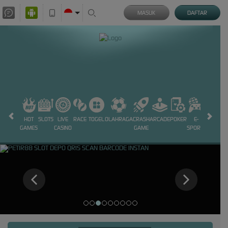
MASUK
DAFTAR
HOT
SLOTS
LIVE
RACE
TOGEL
OLAHRAGA
CRASH
ARCADE
POKER
E-
SABUNG
GAMES
CASINO
GAME
SPORTS
AYAM