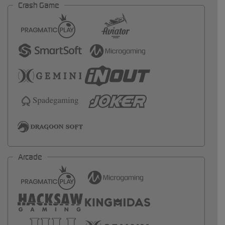
Crash Game
Arcade