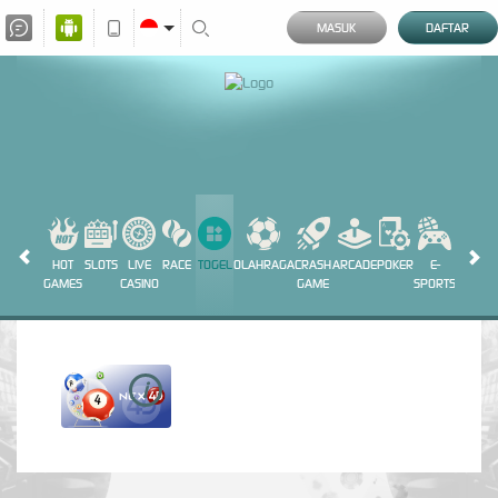
MASUK
DAFTAR
HOT
SLOTS
LIVE
RACE
TOGEL
OLAHRAGA
CRASH
ARCADE
POKER
E-
SABUN
GAMES
CASINO
GAME
SPORTS
AYAM
i