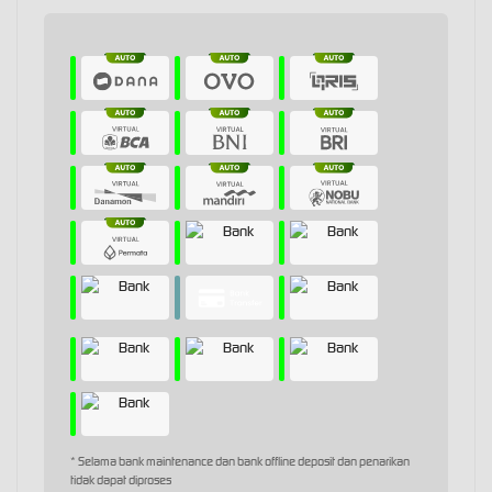
* Selama bank maintenance dan bank offline deposit dan penarikan
tidak dapat diproses