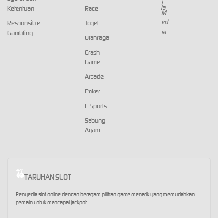
Ketentuan
Race
Responsible
Togel
Gambling
Olahraga
Crash
Game
Arcade
Poker
E-Sports
Sabung
Ayam
TARUHAN SLOT
Penyedia slot online dengan beragam pilihan game menarik yang memudahkan
pemain untuk mencapai jackpot