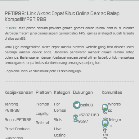
PETIR88: Link Akses Cepat Situs Online Games Balap
Kompetitif PETIR88
PETIR88
merupakan sebuah provider games games online terbaik saat ini di internet.
Berbagai macam jenis games seperti games balap, FPS , games strategi,dll sudah tersedia
di situs petir88.
kami juga menyediakan akses cepat melalui browser website yang bisa diakses lewat
berbagai macam device anda. Dapatkan penawaran menarik games terbaru setiap
bulannya. Berlangganan dengan berbagai macam paket pilihan terbaik untuk mengakses
semua games tanpa limitasi dan bersenang-senang sepanjang hari.
Login dan Daftar ke situs online petir88 sekarang juga!
Kebijaksanaan
Platform
Kategori
Dukungan
Komunitas
Tentang
Promosi
Hot
Whatsa
petir88
PETIR88
Games
pp
Loyalty
+62821163
Bonus PETIR88
Slots
Telegra
9597
Referral
m
Pusat Bantuan
Live
Casino
Syarat dan