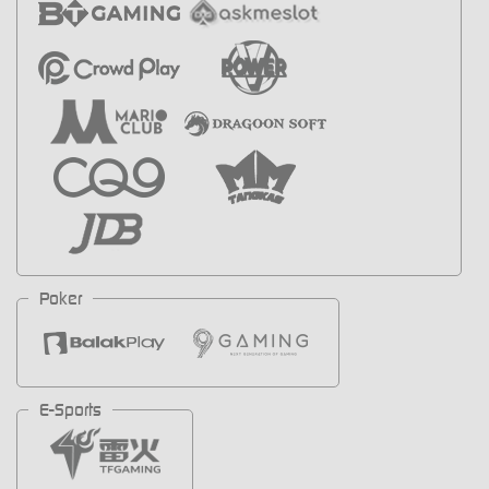
Poker
E-Sports