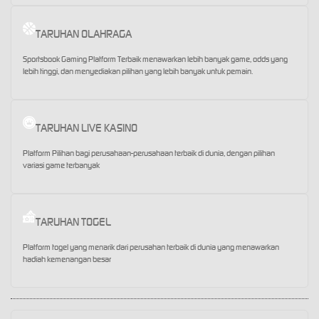
TARUHAN OLAHRAGA
Sportsbook Gaming Platform Terbaik menawarkan lebih banyak game, odds yang
lebih tinggi, dan menyediakan pilihan yang lebih banyak untuk pemain.
TARUHAN LIVE KASINO
Platform Pilihan bagi perusahaan-perusahaan terbaik di dunia, dengan pilihan
variasi game terbanyak
TARUHAN TOGEL
Platform togel yang menarik dari perusahan terbaik di dunia yang menawarkan
hadiah kemenangan besar