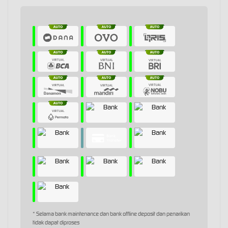
* Selama bank maintenance dan bank offline deposit dan penarikan
tidak dapat diproses