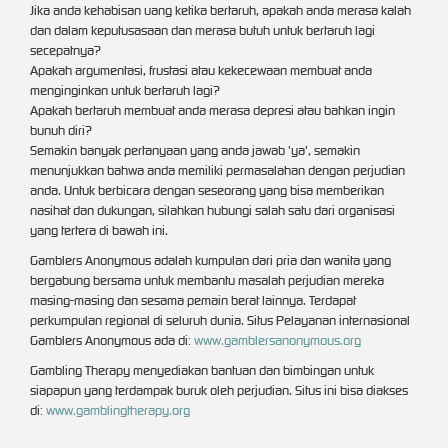
Jika anda kehabisan uang ketika bertaruh, apakah anda merasa kalah
dan dalam keputusasaan dan merasa butuh untuk bertaruh lagi
secepatnya?
Apakah argumentasi, frustasi atau kekecewaan membuat anda
menginginkan untuk bertaruh lagi?
Apakah bertaruh membuat anda merasa depresi atau bahkan ingin
bunuh diri?
Semakin banyak pertanyaan yang anda jawab 'ya', semakin
menunjukkan bahwa anda memiliki permasalahan dengan perjudian
anda. Untuk berbicara dengan seseorang yang bisa memberikan
nasihat dan dukungan, silahkan hubungi salah satu dari organisasi
yang tertera di bawah ini.
Gamblers Anonymous adalah kumpulan dari pria dan wanita yang
bergabung bersama untuk membantu masalah perjudian mereka
masing-masing dan sesama pemain berat lainnya. Terdapat
perkumpulan regional di seluruh dunia. Situs Pelayanan internasional
Gamblers Anonymous ada di:
www.gamblersanonymous.org
Gambling Therapy menyediakan bantuan dan bimbingan untuk
siapapun yang terdampak buruk oleh perjudian. Situs ini bisa diakses
di:
www.gamblingtherapy.org