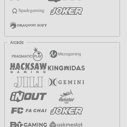
Arcade