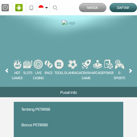
MASUK
DAFTAR
HOT
SLOTS
LIVE
RACE
TOGEL
OLAHRAGA
CRASH
ARCADE
POKER
E-
SABUN
GAMES
CASINO
GAME
SPORTS
AYAM
Pusat Info
Tentang PETIR88
Bonus PETIR88