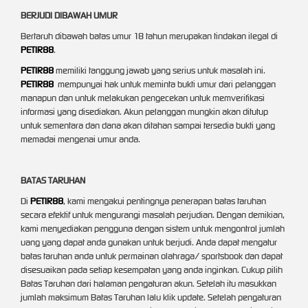
BERJUDI DIBAWAH UMUR
Bertaruh dibawah batas umur 18 tahun merupakan tindakan ilegal di
PETIR88
.
PETIR88
memiliki tanggung jawab yang serius untuk masalah ini.
PETIR88
mempunyai hak untuk meminta bukti umur dari pelanggan
manapun dan untuk melakukan pengecekan untuk memverifikasi
informasi yang disediakan. Akun pelanggan mungkin akan ditutup
untuk sementara dan dana akan ditahan sampai tersedia bukti yang
memadai mengenai umur anda.
BATAS TARUHAN
Di
PETIR88
, kami mengakui pentingnya penerapan batas taruhan
secara efektif untuk mengurangi masalah perjudian. Dengan demikian,
kami menyediakan pengguna dengan sistem untuk mengontrol jumlah
uang yang dapat anda gunakan untuk berjudi. Anda dapat mengatur
batas taruhan anda untuk permainan olahraga/ sportsbook dan dapat
disesuaikan pada setiap kesempatan yang anda inginkan. Cukup pilih
Batas Taruhan dari halaman pengaturan akun. Setelah itu masukkan
jumlah maksimum Batas Taruhan lalu klik update. Setelah pengaturan