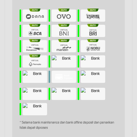
* Selama bank maintenance dan bank offline deposit dan penarikan
tidak dapat diproses