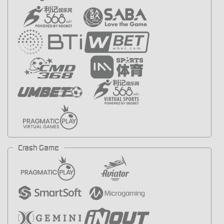
Crash Game