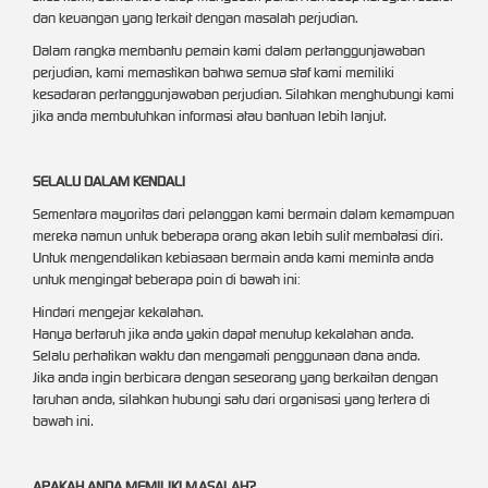
dan keuangan yang terkait dengan masalah perjudian.
Dalam rangka membantu pemain kami dalam pertanggunjawaban
perjudian, kami memastikan bahwa semua staf kami memiliki
kesadaran pertanggunjawaban perjudian. Silahkan menghubungi kami
jika anda membutuhkan informasi atau bantuan lebih lanjut.
SELALU DALAM KENDALI
Sementara mayoritas dari pelanggan kami bermain dalam kemampuan
mereka namun untuk beberapa orang akan lebih sulit membatasi diri.
Untuk mengendalikan kebiasaan bermain anda kami meminta anda
untuk mengingat beberapa poin di bawah ini:
Hindari mengejar kekalahan.
Hanya bertaruh jika anda yakin dapat menutup kekalahan anda.
Selalu perhatikan waktu dan mengamati penggunaan dana anda.
Jika anda ingin berbicara dengan seseorang yang berkaitan dengan
taruhan anda, silahkan hubungi satu dari organisasi yang tertera di
bawah ini.
APAKAH ANDA MEMILIKI MASALAH?