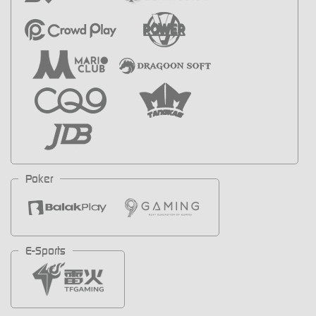
Poker
E-Sports