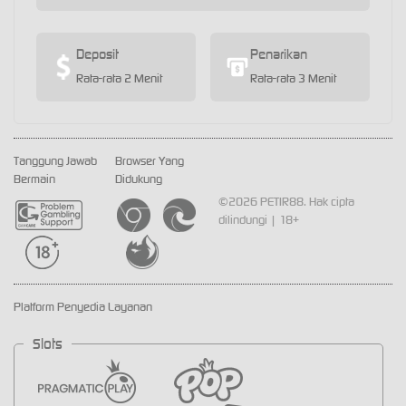
Deposit
Penarikan
Rata-rata 2 Menit
Rata-rata 3 Menit
Tanggung Jawab
Browser Yang
Bermain
Didukung
©2026 PETIR88. Hak cipta
dilindungi | 18+
Platform Penyedia Layanan
Slots