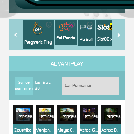
i
i
i
i
i
Facha
Fat Panda
Slot88 x PP
PG Soft
Pragmatic Play
ADVANTPLAY
Semua
Top
Slots
permainan
20
RTP
98%
RTP
98%
RTP
98%
RTP
96%
RTP
97%
Zeustrike
Mahjong Roar
Maya: Elemental Totem
Aztec: Gold Temple
Aztec: Bonus Hunt 2