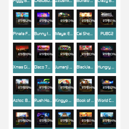
Piggy Bank Gold 2
LABUBU: Fall In Wild
Zeustrike Xmas
Buffalo Rush
Crazy Bounty: Jackpot
RTP
82%
RTP
82%
RTP
83%
RTP
93%
RTP
91%
Pinata Fest
Bunny to the Moon
Maya: Elemental Totem 2
Cai Shen Fortune
PUBG2
RTP
80%
RTP
86%
RTP
80%
RTP
83%
RTP
83%
Xmas Gift Delight
Disco 777
Jumanji Bonanza
BlackJack21
Hungry Slime
RTP
89%
RTP
93%
RTP
94%
RTP
94%
RTP
92%
Aztec: Bonus Hunt 2 Xmas
Rush Hour Gold
Kingyo Riches
Book of Safari
World Cup Final
RTP
80%
RTP
93%
RTP
87%
RTP
81%
RTP
94%