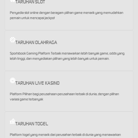
TARUHAN SLOT
Penyedia slot online dengan beragam pilihan game menarik yang memudahkan
pemain untuk mencapai jackpot
TARUHAN OLAHRAGA
Sportsbook Gaming Platform Terbaik menawarkan lebih banyak game, odds yang
lebih tinggi, dan menyediakan pilihan yang lebih banyak untuk pemain.
TARUHAN LIVE KASINO
Platform Pilihan bagi perusahaan-perusahaan terbaik di dunia, dengan pilihan
variasi game terbanyak
TARUHAN TOGEL
Platform togel yang menarik dari perusahan terbaik di dunia yang menawarkan