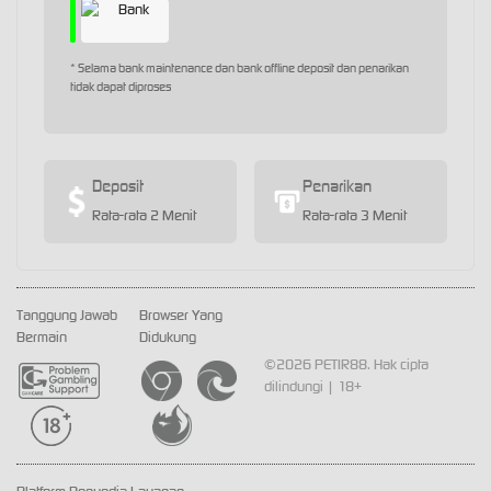
* Selama bank maintenance dan bank offline deposit dan penarikan
tidak dapat diproses
Deposit
Penarikan
Rata-rata 2 Menit
Rata-rata 3 Menit
Tanggung Jawab
Browser Yang
Bermain
Didukung
©2026 PETIR88. Hak cipta
dilindungi | 18+