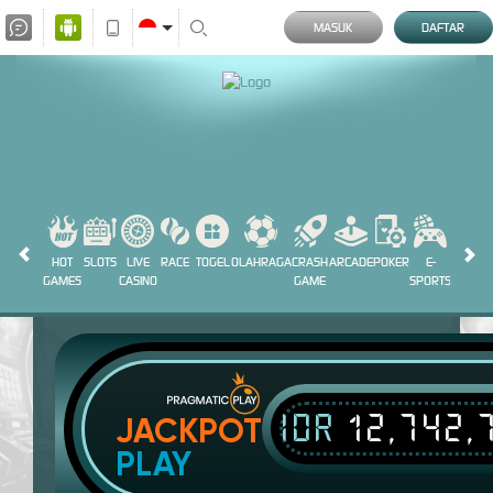
MASUK
DAFTAR
HOT
SLOTS
LIVE
RACE
TOGEL
OLAHRAGA
CRASH
ARCADE
POKER
E-
SABUN
GAMES
CASINO
GAME
SPORTS
AYAM
IDR
12,742,
JACKPOT
PLAY