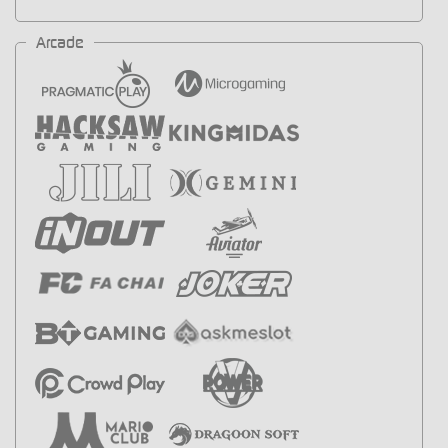
Arcade