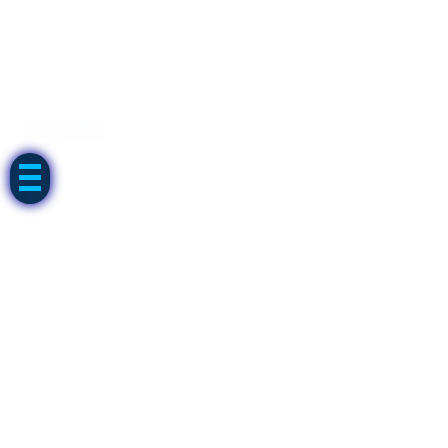
GACOR!