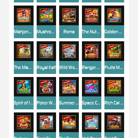
Mahjong Princess
Mushroom Bandit
Roma
The Nutcrackers
Golden Moon Empire
The Maya Myth
Royal Katt
Wild Wet Win
Ranger Showdown
Fruits Mania
Spirit of the Sea
Poker Ways
Summer Splash Paradise
Space Conquest
Rich Cai Shen