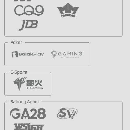
Poker
E-Sports
Sabung Ayam