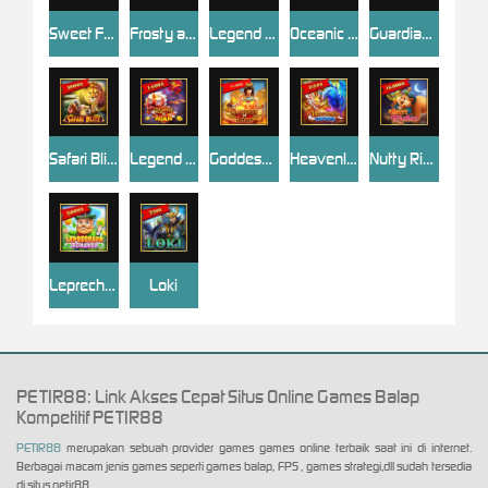
Sweet Frenzy
Frosty and Flamy
Legend Of Eagle
Oceanic Melodies
Guardian of the Museum
Safari Blitz
Legend of Nian
Goddess Of Egypt
Heavenly Fortunes
Nutty Riches
Leprechaun Bonanza
Loki
PETIR88: Link Akses Cepat Situs Online Games Balap
Kompetitif PETIR88
PETIR88
merupakan sebuah provider games games online terbaik saat ini di internet.
Berbagai macam jenis games seperti games balap, FPS , games strategi,dll sudah tersedia
di situs petir88.