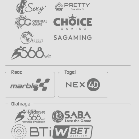
Race
Togel
Olahraga