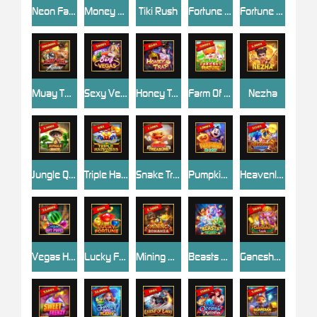
Neon Fantasy
Money Dragon
Tiki Rush
Fortune Jewels II
Fortune Jewels I
Muay Thai Fighter
Sexy Vegas
Honey Trap
Farm Of Fortune
Nezha
Jungle Quest
Triple Happiness
Snake Treasure
Pumpkins Go Lucky
Heavenly Fortunes 2
Vegas Hot Fruit
Lucky Fortune
Mining Bonanza
Beasts Of Luck
Ganesha Luck