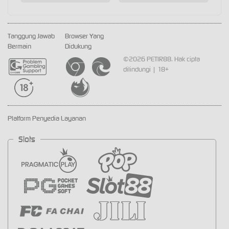
Tanggung Jawab
Browser Yang
Bermain
Didukung
©2026 PETIR88. Hak cipta
dilindungi | 18+
Platform Penyedia Layanan
Slots