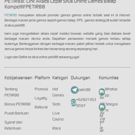
PETIR88: Link Akses Cepat Situs Online Games Balap
Kompetitif PETIR88
PETIR88
merupakan sebuah provider games games online terbaik saat ini di internet.
Berbagai macam jenis games seperti games balap, FPS , games strategi,dll sudah tersedia
di situs petir88.
kami juga menyediakan akses cepat melalui browser website yang bisa diakses lewat
berbagai macam device anda. Dapatkan penawaran menarik games terbaru setiap
bulannya. Berlangganan dengan berbagai macam paket pilihan terbaik untuk mengakses
semua games tanpa limitasi dan bersenang-senang sepanjang hari.
Login dan Daftar ke situs online petir88 sekarang juga!
Kebijaksanaan
Platform
Kategori
Dukungan
Komunitas
Tentang
Promosi
Hot
Whatsa
petir88
PETIR88
Games
pp
Loyalty
+62821163
Bonus PETIR88
Slots
Telegra
9597
Referral
m
Pusat Bantuan
Live
Casino
Syarat dan
Ketentuan
Race