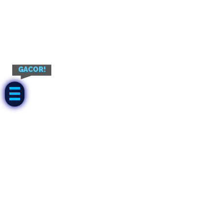
GACOR!