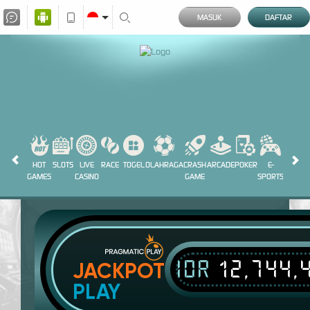
MASUK
DAFTAR
HOT
SLOTS
LIVE
RACE
TOGEL
OLAHRAGA
CRASH
ARCADE
POKER
E-
SABUN
GAMES
CASINO
GAME
SPORTS
AYAM
IDR
12,744,
JACKPOT
PLAY