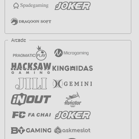
Arcade