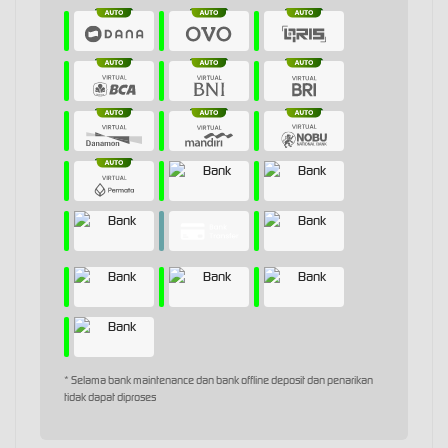
* Selama bank maintenance dan bank offline deposit dan penarikan
tidak dapat diproses