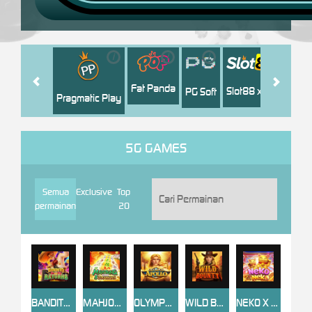
i
i
i
i
i
Facha
Fat Panda
Slot88 x PP
PG Soft
Pragmatic Play
5G GAMES
Semua
Exclusive
Top
permainan
20
BANDITO RETURNS
MAHJONG 5 DRAGONS
OLYMPUS APOLLO
WILD BOUNTY
NEKO X NEKO