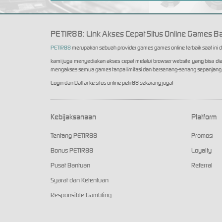
PETIR88: Link Akses Cepat Situs Online Games B
PETIR88
merupakan sebuah provider games games online terbaik saat ini di i
kami juga menyediakan akses cepat melalui browser website yang bisa d
mengakses semua games tanpa limitasi dan bersenang-senang sepanjang h
Login dan Daftar ke situs online petir88 sekarang juga!
Kebijaksanaan
Platform
Tentang PETIR88
Promosi
Bonus PETIR88
Loyalty
Pusat Bantuan
Referral
Syarat dan Ketentuan
Responsible Gambling