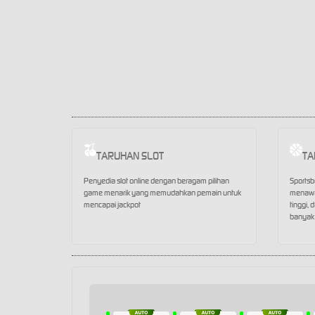
TARUHAN SLOT
TA
Penyedia slot online dengan beragam pilihan
Sportsb
game menarik yang memudahkan pemain untuk
menawar
mencapai jackpot
tinggi,
banyak 