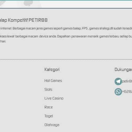
alap Kompetitif PETIR88
nternet. Berbagai macam jenis games seperti games balap, FPS , games strategi,dll sudah tersedia 
iakses lewat berbagai macam device anda. Dapatkan penawaran menarik games terbaru setiap bu
ari.
Kategori
Dukunga
Hot Games
petir
Slots
+628
Live Casino
Race
Togel
Olahraga