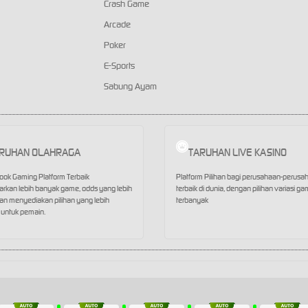
Crash Game
Arcade
Poker
E-Sports
Sabung Ayam
RUHAN OLAHRAGA
TARUHAN LIVE KASINO
ook Gaming Platform Terbaik
Platform Pilihan bagi perusahaan-perusa
kan lebih banyak game, odds yang lebih
terbaik di dunia, dengan pilihan variasi g
 dan menyediakan pilihan yang lebih
terbanyak
untuk pemain.