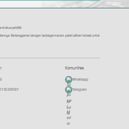
di situs petir88.
lannya. Berlangganan dengan berbagai macam paket pilihan terbaik untuk
n
Komunitas
88
Whatsapp
211639597
Telegram