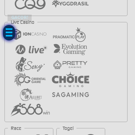
GACOR!
Live Casino
Race
Togel