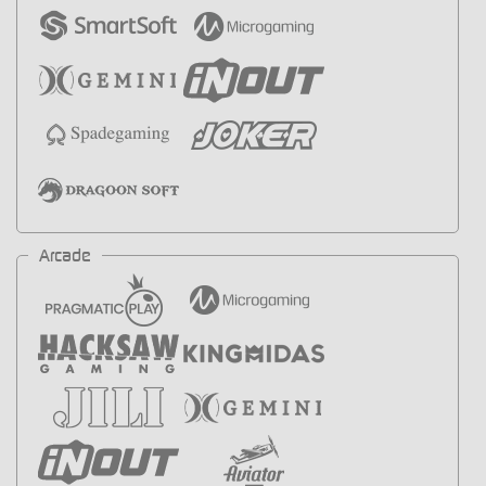
Arcade