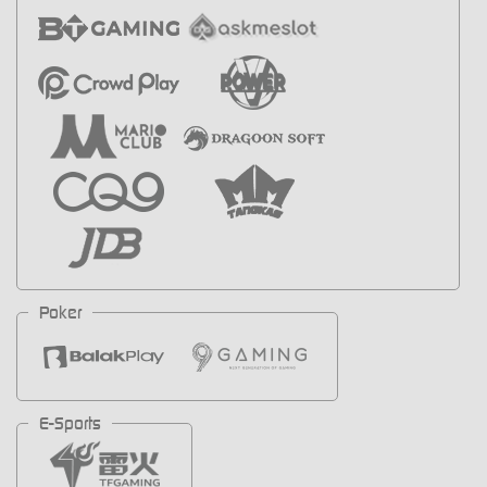
Poker
E-Sports