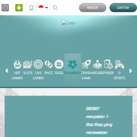
MASUK
DAFTAR
HOT
SLOTS
LIVE
RACE
TOGEL
OLAHRAGA
CRASH
ARCADE
POKER
E-
SABUN
GAMES
CASINO
GAME
SPORTS
AYAM
SBOBET
merupakan 1-
Stop Shop yang
menawarkan