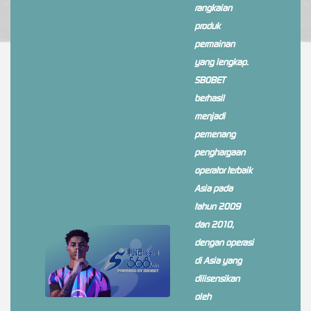
rangkaian
produk
permainan
yang lengkap.
SBOBET
berhasil
menjadi
pemenang
penghargaan
operator terbaik
Asia pada
tahun 2009
dan 2010,
dengan operasi
di Asia yang
dilisensikan
oleh