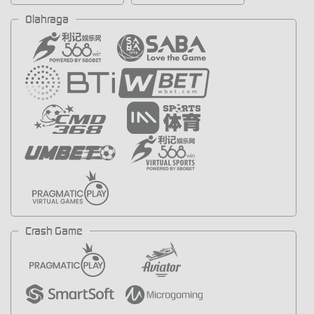
Olahraga
Crash Game