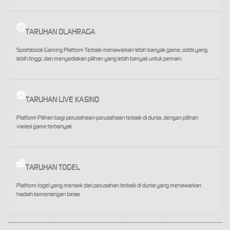
TARUHAN OLAHRAGA
Sportsbook Gaming Platform Terbaik menawarkan lebih banyak game, odds yang
lebih tinggi, dan menyediakan pilihan yang lebih banyak untuk pemain.
TARUHAN LIVE KASINO
Platform Pilihan bagi perusahaan-perusahaan terbaik di dunia, dengan pilihan
variasi game terbanyak
TARUHAN TOGEL
Platform togel yang menarik dari perusahan terbaik di dunia yang menawarkan
hadiah kemenangan besar