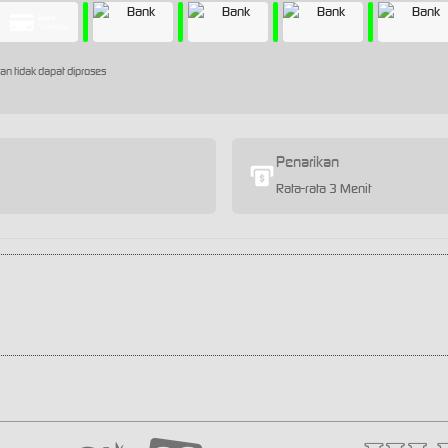
an tidak dapat diproses
Penarikan
Rata-rata 3 Menit