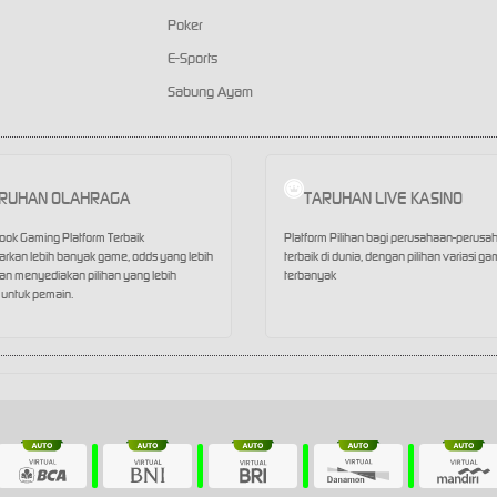
Poker
E-Sports
Sabung Ayam
RUHAN OLAHRAGA
TARUHAN LIVE KASINO
ook Gaming Platform Terbaik
Platform Pilihan bagi perusahaan-perusa
kan lebih banyak game, odds yang lebih
terbaik di dunia, dengan pilihan variasi g
 dan menyediakan pilihan yang lebih
terbanyak
untuk pemain.