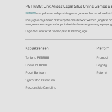
PETIR88: Link Akses Cepat Situs Online Games B
PETIR88
merupakan sebuah provider games games online terbaik saat ini di i
kami juga menyediakan akses cepat melalui browser website yang bisa d
mengakses semua games tanpa limitasi dan bersenang-senang sepanjang h
Login dan Daftar ke situs online petir88 sekarang juga!
Kebijaksanaan
Platform
Tentang PETIR88
Promosi
Bonus PETIR88
Loyalty
Pusat Bantuan
Referral
Syarat dan Ketentuan
Responsible Gambling