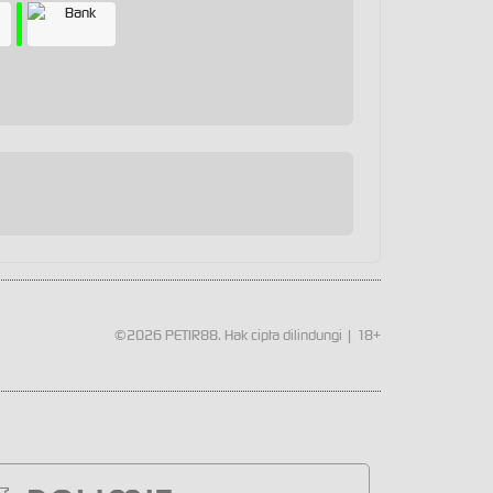
©2026 PETIR88. Hak cipta dilindungi | 18+