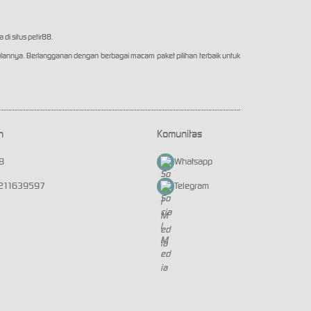
di situs petir88.
lannya. Berlangganan dengan berbagai macam paket pilihan terbaik untuk
n
Komunitas
88
Whatsapp
211639597
Telegram