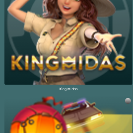
King Midas
i