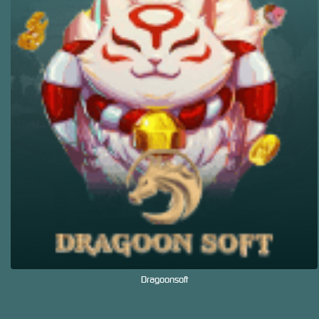
Dragoonsoft