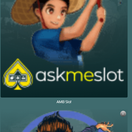
AMB Slot
i