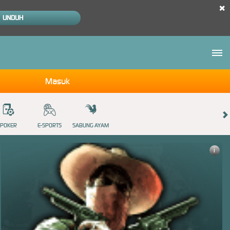
×
UNDUH
Masuk
POKER
E-SPORTS
SABUNG AYAM
i