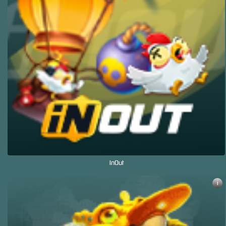
InOut
i