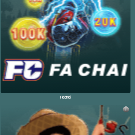
Fachai
i