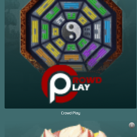
Crowd Play
i