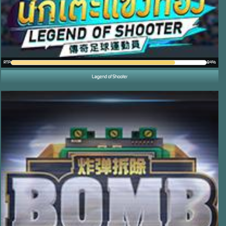
RTP
84%
Lagend of Shooter