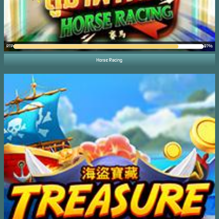
RTP
87%
Horse Racing