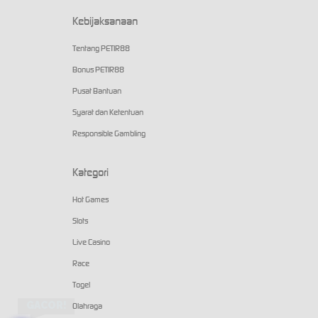
Kebijaksanaan
Tentang PETIR88
Bonus PETIR88
Pusat Bantuan
Syarat dan Ketentuan
Responsible Gambling
Kategori
Hot Games
Slots
Live Casino
Race
Togel
GACOR!
Olahraga