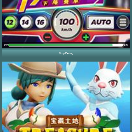
RTP
91%
Drop Racing