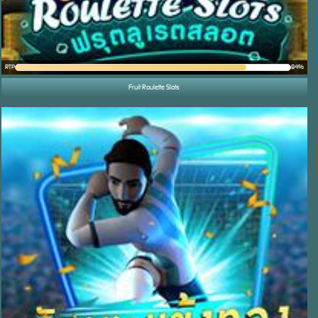
RTP
84%
Fruit Roulette Slots