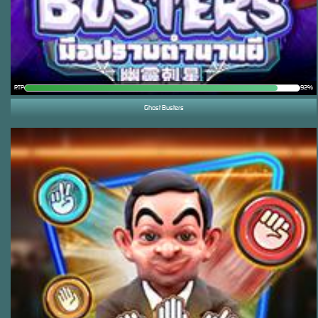
RTP
92%
Ghost Busters