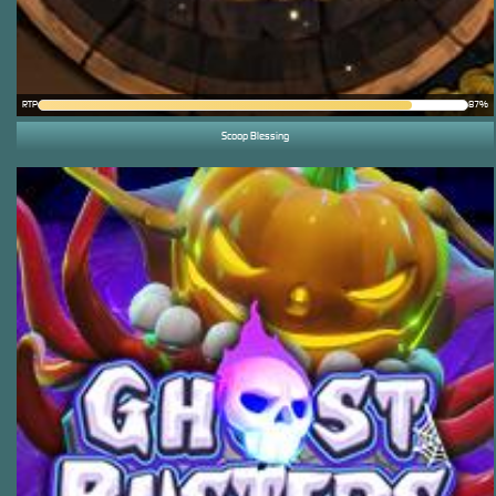
RTP
87%
Scoop Blessing