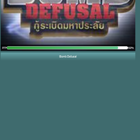
RTP
92%
Bomb Defusal