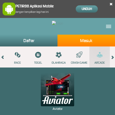
×
PETIR88 Aplikasi Mobile
UNDUH
Jangan tampilkan lagi hari ini
Daftar
Masuk
SINO
RACE
TOGEL
OLAHRAGA
CRASH GAME
ARCADE
Aviator