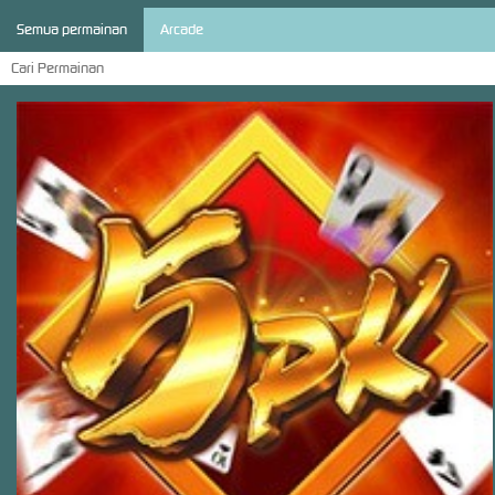
Semua permainan
Arcade