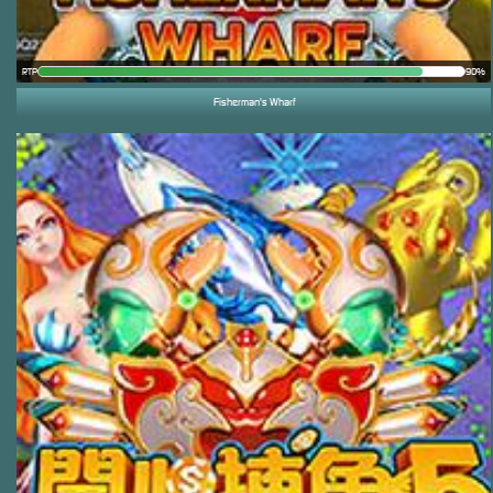
RTP
90%
Fisherman's Wharf