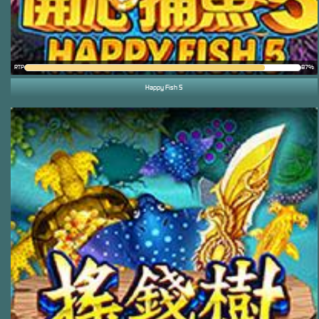
RTP
87%
Happy Fish 5