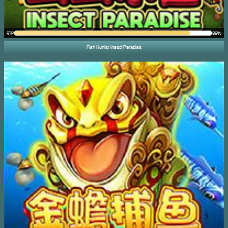
RTP
89%
Fish Hunter Insect Paradise