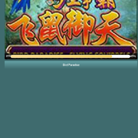
RTP
85%
Bird Paradise