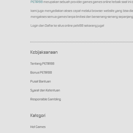
PETIR88
merupakan sebuah provider games games online terbaik saat ini di i
kami juga menyediakan akses cepat melalui browser website yang bisa d
mengakses semua games tanpa limitasi dan bersenang-senang sepanjang 
Login dan Daftar ke situs online petir88 sekarang juga!
Kebijaksanaan
Tentang PETIR88
Bonus PETIR88
Pusat Bantuan
Syarat dan Ketentuan
Responsible Gambling
Kategori
Hot Games