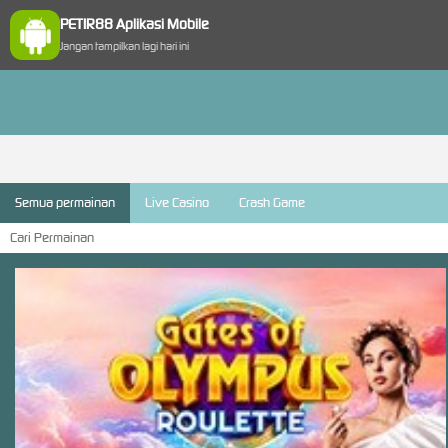
PETIR88 Aplikasi Mobile
Jangan tampilkan lagi hari ini
Semua permainan
Live Casino
Crash Game