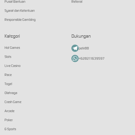
Pusat Bantuan
Referral
Syarat dan Ketentuan
Responsible Gambling
Kategori
Dukungan
Hot Games
petir88
Slots
+628211639597
Live Casino
Race
Togel
Olahraga
Crash Game
Arcade
Poker
E-Sports