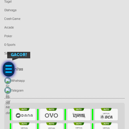
Togel
Olahraga
Crash Game
Arcade
Poker
E-Sports
Sabung Ayam
GACOR!
Komunitas
Whatsapp
Telegram