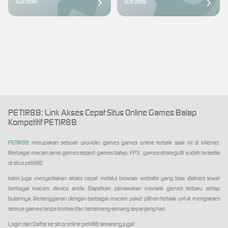
KLIK DISINI
KLIK DISINI
PETIR88: Link Akses Cepat Situs Online Games Balap
Kompetitif PETIR88
PETIR88
merupakan sebuah provider games games online terbaik saat ini di internet.
Berbagai macam jenis games seperti games balap, FPS , games strategi,dll sudah tersedia
di situs petir88.
kami juga menyediakan akses cepat melalui browser website yang bisa diakses lewat
berbagai macam device anda. Dapatkan penawaran menarik games terbaru setiap
bulannya. Berlangganan dengan berbagai macam paket pilihan terbaik untuk mengakses
semua games tanpa limitasi dan bersenang-senang sepanjang hari.
Login dan Daftar ke situs online petir88 sekarang juga!