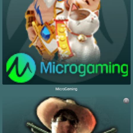
MicroGaming
i