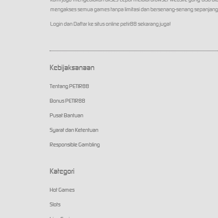
mengakses semua games tanpa limitasi dan bersenang-senang sepanjang 
Login dan Daftar ke situs online petir88 sekarang juga!
Kebijaksanaan
Tentang PETIR88
Bonus PETIR88
Pusat Bantuan
Syarat dan Ketentuan
Responsible Gambling
Kategori
Hot Games
Slots