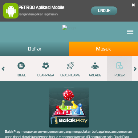
×
PETIR88 Aplikasi Mobile
UNDUH
Jangan tampilkan lagi hari ini
Daftar
Masuk
E
TOGEL
OLAHRAGA
CRASH GAME
ARCADE
POKER
Balak Play merupakan server permainan yang menyediakan berbagai macam permainan
yang dapat dimainkan dengan hanya menggunakan satu ID permainan saja. Balak Play