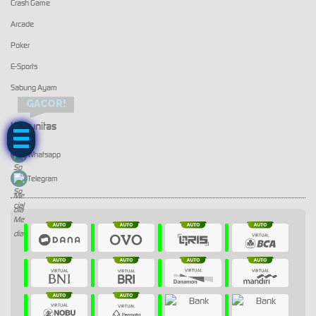
Crash Game
Arcade
Poker
E-Sports
Sabung Ayam
GACOR!
Komunitas
Whatsapp
Telegram