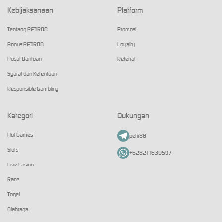
Kebijaksanaan
Platform
Tentang PETIR88
Promosi
Bonus PETIR88
Loyalty
Pusat Bantuan
Referral
Syarat dan Ketentuan
Responsible Gambling
Kategori
Dukungan
Hot Games
petir88
Slots
+628211639597
Live Casino
Race
Togel
Olahraga