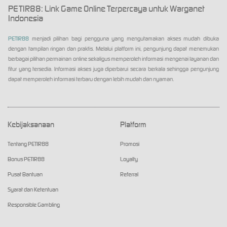
PETIR88: Link Game Online Terpercaya untuk Warganet
Indonesia
PETIR88
menjadi pilihan bagi pengguna yang mengutamakan akses mudah dibuka
dengan tampilan ringan dan praktis. Melalui platform ini, pengunjung dapat menemukan
berbagai pilihan permainan online sekaligus memperoleh informasi mengenai layanan dan
fitur yang tersedia. Informasi akses juga diperbarui secara berkala sehingga pengunjung
dapat memperoleh informasi terbaru dengan lebih mudah dan nyaman.
Kebijaksanaan
Platform
Tentang PETIR88
Promosi
Bonus PETIR88
Loyalty
Pusat Bantuan
Referral
Syarat dan Ketentuan
Responsible Gambling