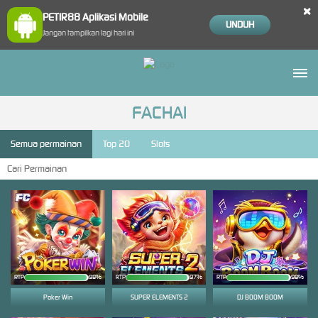
×
PETIR88 Aplikasi Mobile
UNDUH
Jangan tampilkan lagi hari ini
FACHAI
Semua permainan
Top 20
Slots
RTP
98%
RTP
97%
RTP
98%
Poker Win
SUPER ELEMENTS 2
DJ BOOM BOOM