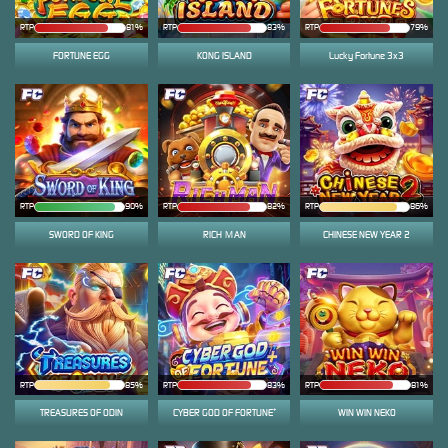
RTP
81%
RTP
83%
RTP
79%
FORTUNE EGG
KONG ISLAND
Lucky Fortune 3x3
RTP
90%
RTP
82%
RTP
86%
SWORD OF KING
RICH ＭAN
CHINESE NEW YEAR 2
RTP
85%
RTP
83%
RTP
81%
TREASURES OF ODIN
CYBER GOD OF FORTUNE⁺
WIN WIN NEKO