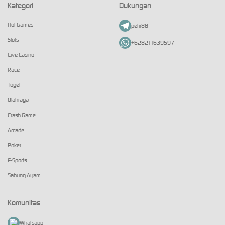
Kategori
Dukungan
Hot Games
petir88
Slots
+628211639597
Live Casino
Race
Togel
Olahraga
Crash Game
Arcade
Poker
E-Sports
Sabung Ayam
Komunitas
Whatsapp