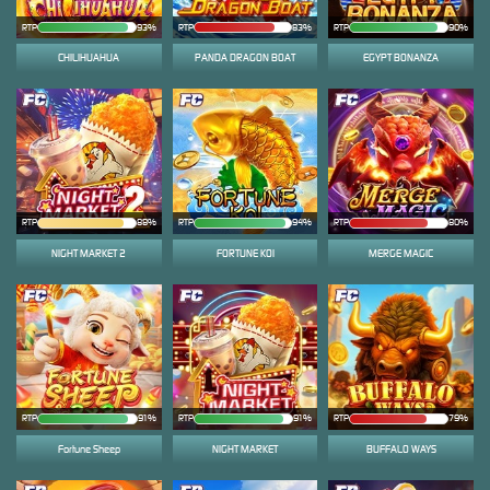
RTP
93%
RTP
83%
RTP
90%
CHILIHUAHUA
PANDA DRAGON BOAT
EGYPT BONANZA
RTP
88%
RTP
94%
RTP
80%
NIGHT MARKET 2
FORTUNE KOI
MERGE MAGIC
RTP
91%
RTP
91%
RTP
79%
Fortune Sheep
NIGHT MARKET
BUFFALO WAYS