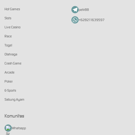
Hot Games
petir88
Slots
+628211639597
Live Casino
Race
Togel
Olahraga
Crash Game
Arcade
Poker
E-Sports
Sabung Ayam
Komunitas
Whatsapp