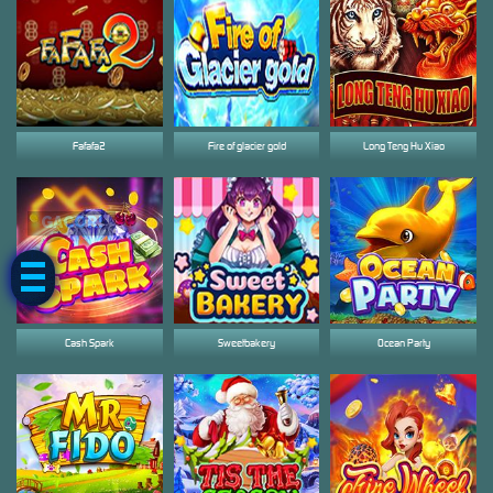
Fafafa2
Fire of glacier gold
Long Teng Hu Xiao
GACOR!
Cash Spark
Sweetbakery
Ocean Party