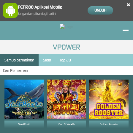
×
PETIR88 Aplikasi Mobile
UNDUH
Jangan tampilkan lagi hari ini
VPOWER
Semua permainan
Slots
Top 20
Sea World
God Of Wealth
Golden Rooster