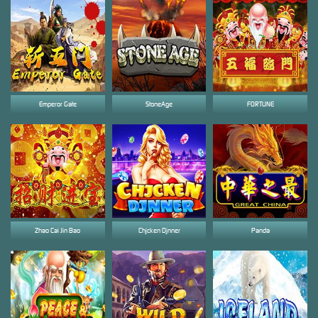
Emperor Gate
StoneAge
FORTUNE
Zhao Cai Jin Bao
Chjcken Djnner
Panda