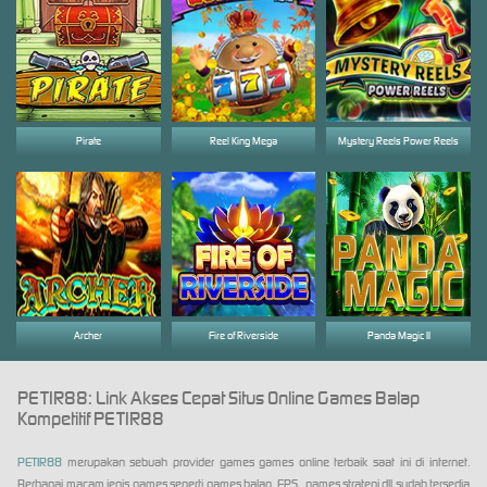
Pirate
Reel King Mega
Mystery Reels Power Reels
Archer
Fire of Riverside
Panda Magic II
PETIR88: Link Akses Cepat Situs Online Games Balap
Kompetitif PETIR88
PETIR88
merupakan sebuah provider games games online terbaik saat ini di internet.
Berbagai macam jenis games seperti games balap, FPS , games strategi,dll sudah tersedia