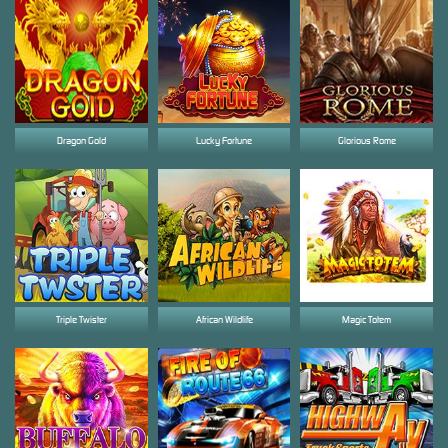
Dragon Gold
Lucky Fortune
Glorious Rome
Triple Twister
African Wildlife
Magic Totem