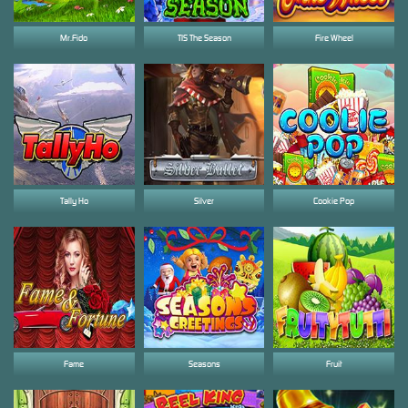
Mr.Fido
TIS The Season
Fire Wheel
Tally Ho
Silver
Cookie Pop
Fame
Seasons
Fruit