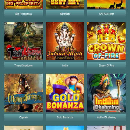
Big Prosperity
Best Bet
SAFARI Heat
Three Kingdoms
India
Crown Of Fire
Captain
Gold Bonanza
Indihn Dkehming