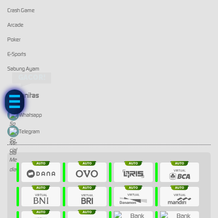
Crash Game
Arcade
Poker
E-Sports
Sabung Ayam
GACOR!
Komunitas
Whatsapp
Telegram