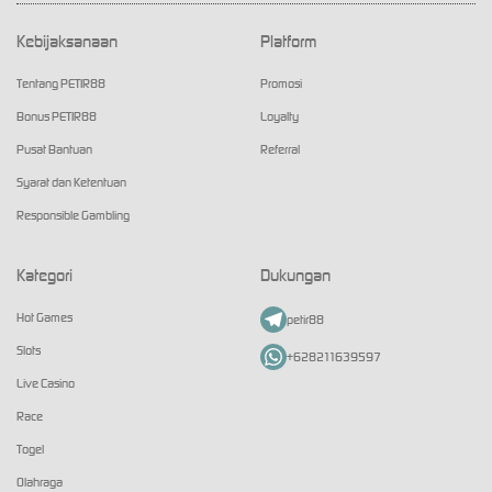
Kebijaksanaan
Platform
Tentang PETIR88
Promosi
Bonus PETIR88
Loyalty
Pusat Bantuan
Referral
Syarat dan Ketentuan
Responsible Gambling
Kategori
Dukungan
Hot Games
petir88
Slots
+628211639597
Live Casino
Race
Togel
Olahraga