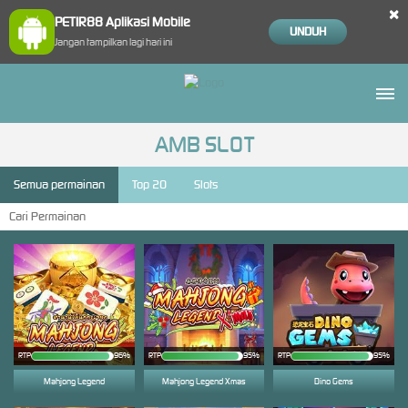
×
PETIR88 Aplikasi Mobile
UNDUH
Jangan tampilkan lagi hari ini
AMB SLOT
Semua permainan
Top 20
Slots
RTP
96%
RTP
95%
RTP
95%
Mahjong Legend
Mahjong Legend Xmas
Dino Gems