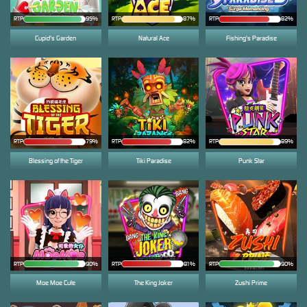
RTP
95%
RTP
87%
RTP
82%
Cupid's Garden
Natural Ace
Fishing's Paradise
RTP
79%
RTP
82%
RTP
89%
Blessing of the Tiger
Tiki Paradise
Punk Star
RTP
90%
RTP
81%
RTP
90%
Moe Moe Cute
The King Joker
Zushi Prime