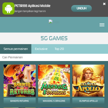
×
PETIR88 Aplikasi Mobile
UNDUH
Jangan tampilkan lagi hari ini
5G GAMES
Semua permainan
Exclusive
Top 20
BANDITO RETURNS
MAHJONG 5 DRAGONS
OLYMPUS APOLLO