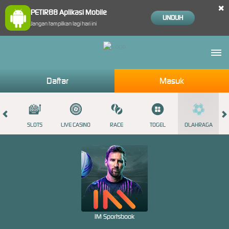
×
PETIR88 Aplikasi Mobile
UNDUH
Jangan tampilkan lagi hari ini
Daftar
Masuk
MES
SLOTS
LIVE CASINO
RACE
TOGEL
OLAHRAGA
C
IM Sportsbook