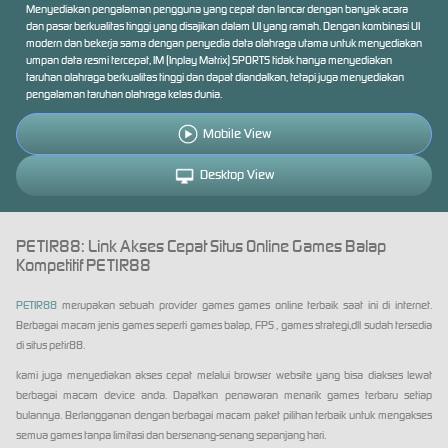
Menyediakan pengalaman pengguna yang cepat dan lancar dengan banyak acara
dan pasar berkualitas tinggi yang disajikan dalam UI yang ramah. Dengan kombinasi UI
modern dan bekerja sama dengan penyedia data olahraga utama untuk menyediakan
umpan data resmi tercepat, IM (Inplay Matrix) SPORTS tidak hanya menyediakan
taruhan olahraga berkualitas tinggi dan dapat diandalkan, tetapi juga menyediakan
pengalaman taruhan olahraga kelas dunia.
Mobile View
Desktop View
PETIR88: Link Akses Cepat Situs Online Games Balap
Kompetitif PETIR88
PETIR88
merupakan sebuah provider games games online terbaik saat ini di internet.
Berbagai macam jenis games seperti games balap, FPS , games strategi,dll sudah tersedia
di situs petir88.
kami juga menyediakan akses cepat melalui browser website yang bisa diakses lewat
berbagai macam device anda. Dapatkan penawaran menarik games terbaru setiap
bulannya. Berlangganan dengan berbagai macam paket pilihan terbaik untuk mengakses
semua games tanpa limitasi dan bersenang-senang sepanjang hari.