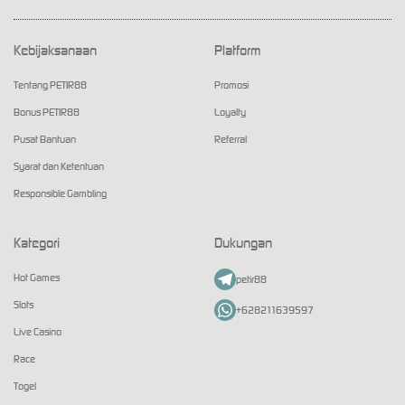
Kebijaksanaan
Platform
Tentang PETIR88
Promosi
Bonus PETIR88
Loyalty
Pusat Bantuan
Referral
Syarat dan Ketentuan
Responsible Gambling
Kategori
Dukungan
Hot Games
petir88
Slots
+628211639597
Live Casino
Race
Togel