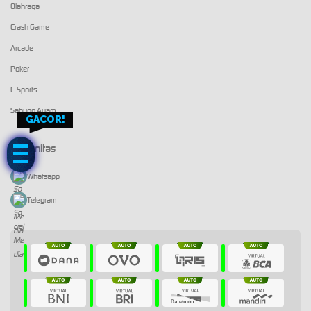
Olahraga
Crash Game
Arcade
Poker
E-Sports
Sabung Ayam
GACOR!
Komunitas
Whatsapp
Telegram