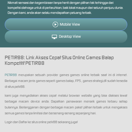
Nikmati sensasi dan kegembiraan tanpa henti dengan pilihan tak terhingga dari
kompetisi olahraga untuk di pertaruhkan, baik lokal maupun dari seluruh penjuru dunia.
Dengan kami, anda akan selalu mendapatkan peluang terbaik.
Mobile View
Desktop View
PETIR88: Link Akses Cepat Situs Online Games Balap
Kompetitif PETIR88
PETIR88
merupakan sebuah provider games games online terbaik saat ini di internet.
Berbagai macam jenis games seperti games balap, FPS , games strategi,dll sudah tersedia
di situs petir88.
kami juga menyediakan akses cepat melalui browser website yang bisa diakses lewat
berbagai macam device anda. Dapatkan penawaran menarik games terbaru setiap
bulannya. Berlangganan dengan berbagai macam paket pilihan terbaik untuk mengakses
semua games tanpa limitasi dan bersenang-senang sepanjang hari.
Login dan Daftar ke situs online petir88 sekarang juga!